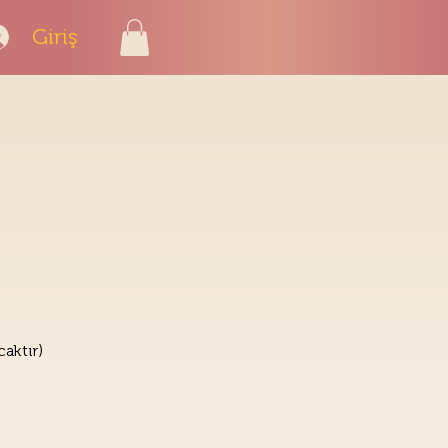
Giriş
aktır)