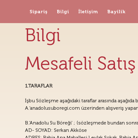
Sipariş
Bilgi
İletişim
Bayilik
Bilgi
Mesafeli Satı
1.TARAFLAR
İşbu Sözleşme aşağıdaki taraflar arasında aşağıda 
A.‘anadolusuboregi.com üzerinden alışveriş yapan k
B.‘Anadolu Su Böreği’ ; (sözleşmede bundan sonra "
AD- SOYAD: Serkan Akköse
ADRES: Rabia Ana Mahallesi Leylak Sokak, Rabia A