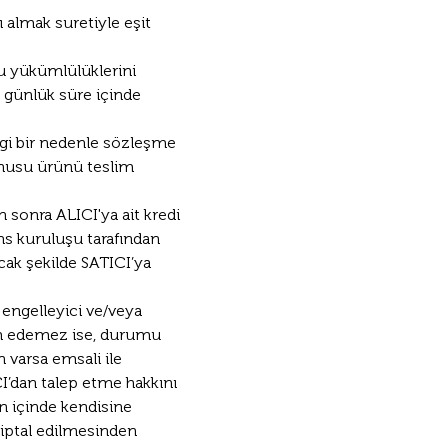
almak suretiyle eşit 
u yükümlülüklerini 
4 günlük süre içinde 
ngi bir nedenle sözleşme 
nusu ürünü teslim 
sonra ALICI'ya ait kredi 
ns kuruluşu tarafından 
ak şekilde SATICI’ya 
 engelleyici ve/veya 
lim edemez ise, durumu 
 varsa emsali ile 
I’dan talep etme hakkını 
ün içinde kendisine 
 iptal edilmesinden 