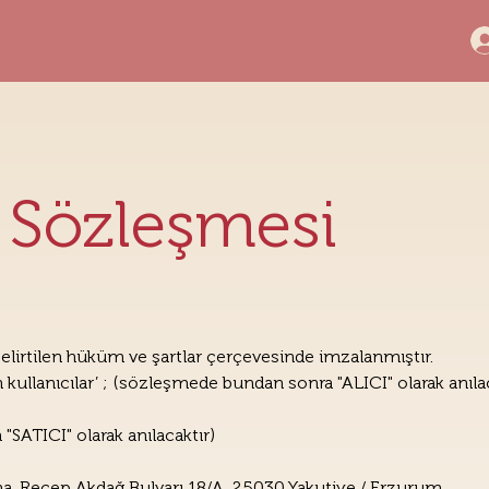
ş Sözleşmesi
belirtilen hüküm ve şartlar çerçevesinde imzalanmıştır. 
ullanıcılar’ ; (sözleşmede bundan sonra "ALICI" olarak anılac
SATICI" olarak anılacaktır)
na, Recep Akdağ Bulvarı 18/A, 25030 Yakutiye / Erzurum