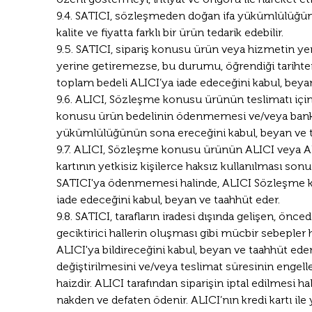
9.4. SATICI, sözleşmeden doğan ifa yükümlülüğünü
kalite ve fiyatta farklı bir ürün tedarik edebilir.
9.5. SATICI, sipariş konusu ürün veya hizmetin y
yerine getiremezse, bu durumu, öğrendiği tarihten i
toplam bedeli ALICI’ya iade edeceğini kabul, beyan
9.6. ALICI, Sözleşme konusu ürünün teslimatı için
konusu ürün bedelinin ödenmemesi ve/veya banka 
yükümlülüğünün sona ereceğini kabul, beyan ve t
9.7. ALICI, Sözleşme konusu ürünün ALICI veya ALIC
kartının yetkisiz kişilerce haksız kullanılması so
SATICI'ya ödenmemesi halinde, ALICI Sözleşme kon
iade edeceğini kabul, beyan ve taahhüt eder.
9.8. SATICI, tarafların iradesi dışında gelişen, ön
geciktirici hallerin oluşması gibi mücbir sebeple
ALICI'ya bildireceğini kabul, beyan ve taahhüt ede
değiştirilmesini ve/veya teslimat süresinin engel
haizdir. ALICI tarafından siparişin iptal edilmesi h
nakden ve defaten ödenir. ALICI’nın kredi kartı ile