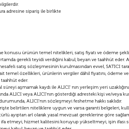
lgilerdir.
ra adresine sipariş ile birlikte 
e konusu ürünün temel nitelikleri, satış fiyatı ve ödeme şekli i
ortamda gerekli teyidi verdiğini kabul, beyan ve taahhüt eder. 
mesafeli satış sözleşmesinin kurulmasından evvel, SATICI tara
it temel özellikleri, ürünlerin vergiler dâhil fiyatını, ödeme ve 
 taahhüt eder.
 süreyi aşmamak kaydı ile ALICI' nın yerleşim yeri uzaklığına 
fında ALICI veya ALICI’nın gösterdiği adresteki kişi ve/veya kur
urumunda, ALICI’nın sözleşmeyi feshetme hakkı saklıdır. 
te belirtilen niteliklere uygun ve varsa garanti belgeleri, kull
r türlü ayıptan arî olarak yasal mevzuat gereklerine göre sağla
 ifa etmeyi, hizmet kalitesini koruyup yükseltmeyi, işin ifası sı
meyi kabul, beyan ve taahhüt eder.