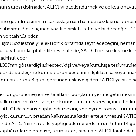
n süresi dolmadan ALICI’yı bilgilendirmek ve açıkça onayını 
erine getirilmesinin imkânsızlaşması halinde sözleşme konus
tibaren 3 gün içinde yazılı olarak tüketiciye bildireceğini, 1
 ve taahhüt eder. 
 işbu Sözleşme’yi elektronik ortamda teyit edeceğini, herha
kayıtlarında iptal edilmesi halinde, SATICI’nın sözleşme ko
aahhüt eder.
I’nın gösterdiği adresteki kişi ve/veya kuruluşa tesliminden 
nucunda sözleşme konusu ürün bedelinin ilgili banka veya fina
usu ürünü 3 gün içerisinde nakliye gideri SATICI’ya ait olac
ceden öngörülemeyen ve tarafların borçlarını yerine getirmesini
r halleri nedeni ile sözleşme konusu ürünü süresi içinde tes
r. ALICI da siparişin iptal edilmesini, sözleşme konusu ürünün
leyici durumun ortadan kalkmasına kadar ertelenmesini SATIC
alinde ALICI’nın nakit ile yaptığı ödemelerde, ürün tutarı 14 g
 yaptığı ödemelerde ise, ürün tutarı, siparişin ALICI tarafından