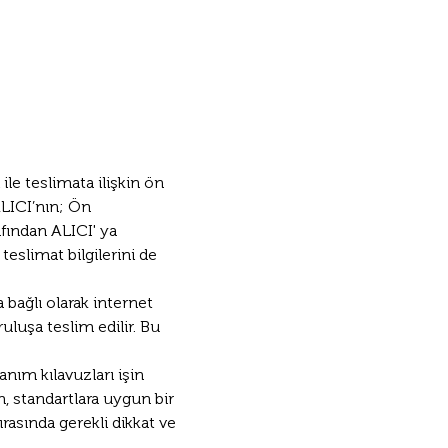
le teslimata ilişkin ön 
ALICI’nın; Ön 
fından ALICI' ya 
teslimat bilgilerini de 
bağlı olarak internet 
uluşa teslim edilir. Bu 
anım kılavuzları işin 
m, standartlara uygun bir 
rasında gerekli dikkat ve 