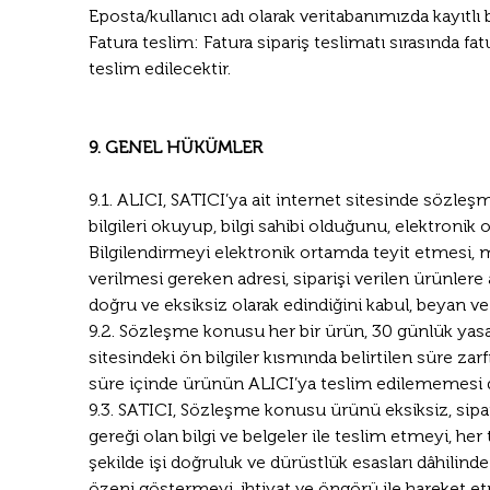
Eposta/kullanıcı adı olarak veritabanımızda kayıtlı bi
Fatura teslim: Fatura sipariş teslimatı sırasında fatu
teslim edilecektir.
9. GENEL HÜKÜMLER
9.1. ALICI, SATICI’ya ait internet sitesinde sözleşm
bilgileri okuyup, bilgi sahibi olduğunu, elektronik 
Bilgilendirmeyi elektronik ortamda teyit etmesi, 
verilmesi gereken adresi, siparişi verilen ürünlere a
doğru ve eksiksiz olarak edindiğini kabul, beyan ve
9.2. Sözleşme konusu her bir ürün, 30 günlük yasal
sitesindeki ön bilgiler kısmında belirtilen süre zar
süre içinde ürünün ALICI’ya teslim edilememesi d
9.3. SATICI, Sözleşme konusu ürünü eksiksiz, sipariş
gereği olan bilgi ve belgeler ile teslim etmeyi, he
şekilde işi doğruluk ve dürüstlük esasları dâhilinde
özeni göstermeyi, ihtiyat ve öngörü ile hareket et