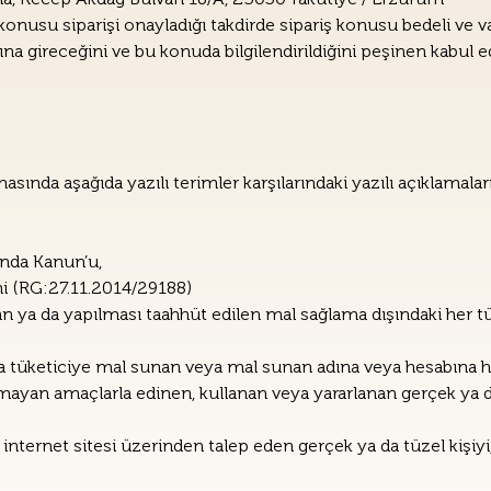
usu siparişi onayladığı takdirde sipariş konusu bedeli ve var
na gireceğini ve bu konuda bilgilendirildiğini peşinen kabul e
a aşağıda yazılı terimler karşılarındaki yazılı açıklamaları 
nda Kanun’u,
i (RG:27.11.2014/29188)
n ya da yapılması taahhüt edilen mal sağlama dışındaki her tür
da tüketiciye mal sunan veya mal sunan adına veya hesabına ha
mayan amaçlarla edinen, kullanan veya yararlanan gerçek ya da
internet sitesi üzerinden talep eden gerçek ya da tüzel kişiyi