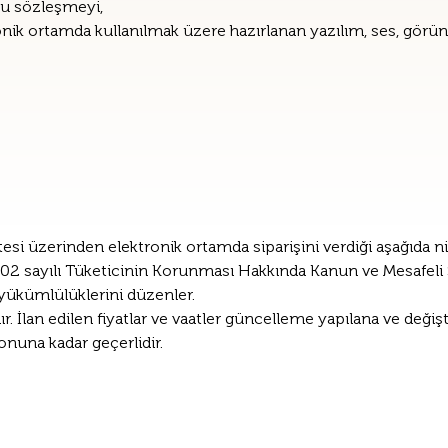
bu sözleşmeyi,
onik ortamda kullanılmak üzere hazırlanan yazılım, ses, görün
esi üzerinden elektronik ortamda siparişini verdiği aşağıda nitel
ak 6502 sayılı Tüketicinin Korunması Hakkında Kanun ve Mesafel
yükümlülüklerini düzenler.
dır. İlan edilen fiyatlar ve vaatler güncelleme yapılana ve değişt
 sonuna kadar geçerlidir.