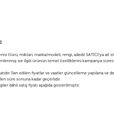
İ
ini (türü, miktarı, marka/modeli, rengi, adedi) SATICI’ya ait i
lenmiş ise ilgili ürünün temel özelliklerini kampanya süresin
iyatıdır. İlan edilen fiyatlar ve vaatler güncelleme yapılana ve de
rtilen süre sonuna kadar geçerlidir.
r dâhil satış fiyatı aşağıda gösterilmiştir.