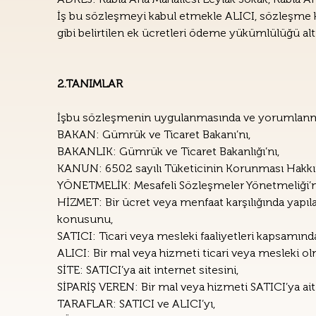
İş bu sözleşmeyi kabul etmekle ALICI, sözleşme kon
gibi belirtilen ek ücretleri ödeme yükümlülüğü altı
2.TANIMLAR
İşbu sözleşmenin uygulanmasında ve yorumlanmasınd
BAKAN: Gümrük ve Ticaret Bakanı’nı,
BAKANLIK: Gümrük ve Ticaret Bakanlığı’nı,
KANUN: 6502 sayılı Tüketicinin Korunması Hakkı
YÖNETMELİK: Mesafeli Sözleşmeler Yönetmeliği’n
HİZMET: Bir ücret veya menfaat karşılığında yapıla
konusunu,
SATICI: Ticari veya mesleki faaliyetleri kapsamın
ALICI: Bir mal veya hizmeti ticari veya mesleki ol
SİTE: SATICI’ya ait internet sitesini,
SİPARİŞ VEREN: Bir mal veya hizmeti SATICI’ya ait 
TARAFLAR: SATICI ve ALICI’yı,