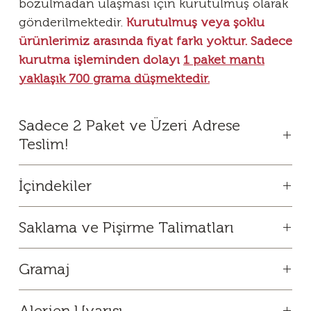
bozulmadan ulaşması için kurutulmuş olarak
gönderilmektedir.
Kurutulmuş veya şoklu
ürünlerimiz arasında fiyat farkı yoktur. Sadece
kurutma işleminden dolayı
1 paket mantı
yaklaşık 700 grama düşmektedir.
Sadece 2 Paket ve Üzeri Adrese
Teslim!
Mantı şubelerimizinin bulunduğu illerde pişmemiş
İçindekiler
olarak şoklanmış paketlerde, kargo siparişlerinizde
önceden fırınlanmış olarak gönderilmektedir.
Buğday unu, dana kıyma,
Saklama ve Pişirme Talimatları
yumurta, su, soğan, tuz, karabiber,
En az iki kilogram (2 paket) olarak sipariş edilebilir.
pul biber.
Ürünü daima derin dondurucuda saklayınız. Oda
Gramaj
sıcaklığında bekletmeyiniz. Kaynayan suya tuz ve az
Sorunlarınız için sağ altta bulunan sohbet
miktarda sıvı yağ ilave ediniz. Su kaynadıktan sonra
butonuna tıklayarak bizimle iletişime
1000g
ürünü buzluktan çıkarıp, çözülmesini beklemeden
geçebilirsiniz.
Alerjen Uyarısı