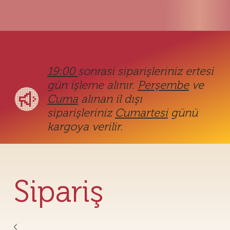
19:00
sonrasi siparişleriniz ertesi
gün işleme alınır.
Perşembe
ve
Cuma
alınan il dışı
siparişleriniz
Cumartesi
günü
kargoya verilir.
Sipariş