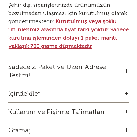
Şehir dışı siparişlerinizde ürünümüzün
bozulmadan ulaşması için kurutulmuş olarak
gönderilmektedir.
Kurutulmuş veya şoklu
ürünlerimiz arasında fiyat farkı yoktur. Sadece
kurutma işleminden dolayı
1 paket mantı
yaklaşık 700 grama düşmektedir.
Sadece 2 Paket ve Üzeri Adrese
Teslim!
Hıngel şubelerimizinin bulunduğu illerde
İçindekiler
pişmemiş olarak şoklanmış paketlerde, kargo
siparişlerinizde önceden fırınlanmış olarak
Buğday unu, dana kıyma,
gönderilmektedir.
Kullanım ve Pişirme Talimatları
yumurta, su, soğan, tuz, karabiber,
pul biber.
Ürünü daima derin dondurucuda saklayınız. Oda
Hıngel (Mantı) ürünümüz web sitemizden en az
Gramaj
sıcaklığında bekletmeyiniz. Kaynayan suya tuz ve az
iki kilogram (2 paket) olarak sipariş edilebilir.